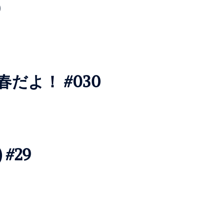
0
だよ！ #030
 #29