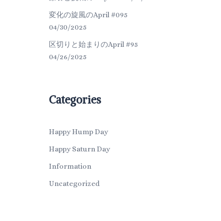
変化の旋風のApril #095
04/30/2025
区切りと始まりのApril #95
04/26/2025
Categories
Happy Hump Day
Happy Saturn Day
Information
Uncategorized