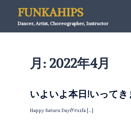
FUNKAHIPS
Dancer, Artist, Choreographer, Instructor
月:
2022年4月
いよいよ本日!いってきま
Happy Saturn Day&#x1fa […]