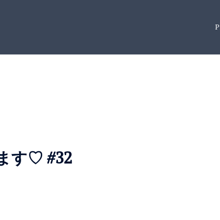
P
す♡ #32