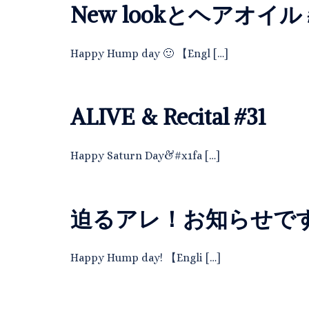
New lookとヘアオイル 
Happy Hump day 🙂 【Engl […]
ALIVE & Recital #31
Happy Saturn Day&#x1fa […]
迫るアレ！お知らせです！
Happy Hump day! 【Engli […]