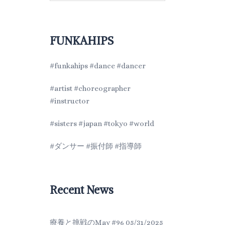
FUNKAHIPS
#funkahips #dance #dancer
#artist #choreographer
#instructor
#sisters #japan #tokyo #world
#ダンサー #振付師 #指導師
Recent News
療養と挑戦のMay #96
05/31/2025