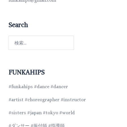
funkahips@gmail.com
Search
FUNKAHIPS
#funkahips #dance #dancer
#artist #choreographer #instructor
#sisters #japan #tokyo #world
#ダンサー #振付師 #指導師