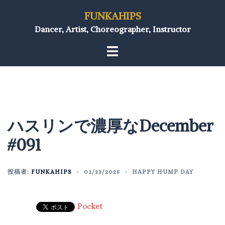
FUNKAHIPS
Dancer, Artist, Choreographer, Instructor
ハスリンで濃厚なDecember
#091
投稿者:
FUNKAHIPS
01/23/2025
HAPPY HUMP DAY
Pocket