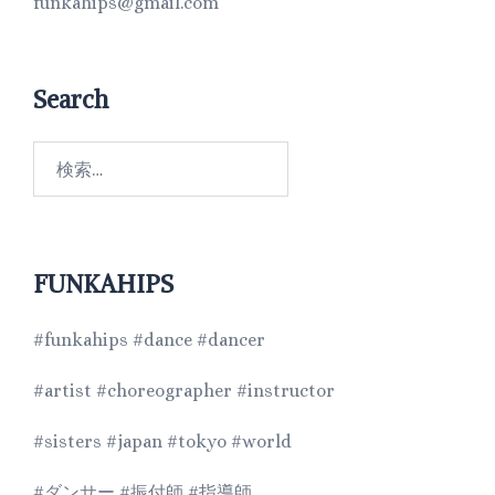
funkahips@gmail.com
Search
FUNKAHIPS
#funkahips #dance #dancer
#artist #choreographer #instructor
#sisters #japan #tokyo #world
#ダンサー #振付師 #指導師