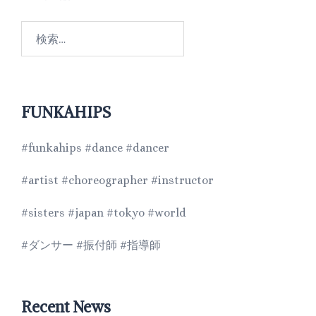
FUNKAHIPS
#funkahips #dance #dancer
#artist #choreographer #instructor
#sisters #japan #tokyo #world
#ダンサー #振付師 #指導師
Recent News