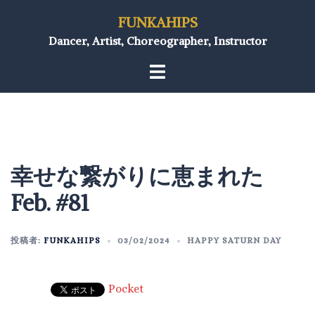
FUNKAHIPS
Dancer, Artist, Choreographer, Instructor
幸せな繋がりに恵まれた
Feb. #81
投稿者:
FUNKAHIPS
03/02/2024
HAPPY SATURN DAY
Pocket