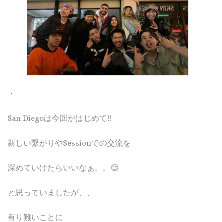
・
San Diegoは今回がはじめて‼︎
新しい繋がりやSessionでの交流を
深めていけたらいいなぁ。。😌
と思っていましたが、、
有り難いことに