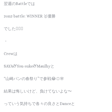
翌週のBattleでは
2on2 battle: WINNER 🥇優勝
でした❤️‍🔥👏
・
Crewは
SAYA&You-suke&Maulhyと
“山崎パンの春祭り”で参戦😂🍞🌸
結果は悔しいけど、負けてないよな〜
っていう気持ちで各々の良さとDanceと