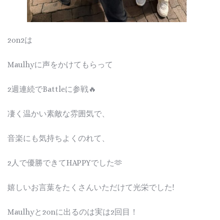
2on2は
Maulhyに声をかけてもらって
2週連続でBattleに参戦🔥
凄く温かい素敵な雰囲気で、
音楽にも気持ちよくのれて、
2人で優勝できてHAPPYでした🫶
嬉しいお言葉をたくさんいただけて光栄でした!
Maulhyと2onに出るのは実は2回目！