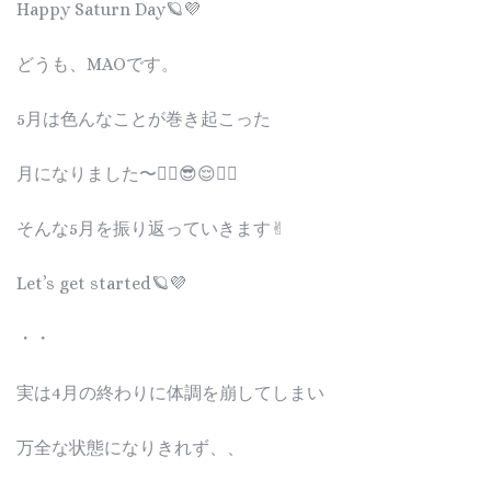
Happy Saturn Day🪐💜
どうも、MAOです。
5月は色んなことが巻き起こった
月になりました〜😵‍💫😎😌❤️‍🔥
そんな5月を振り返っていきます✌︎
Let’s get started🪐💜
・・
実は4月の終わりに体調を崩してしまい
万全な状態になりきれず、、