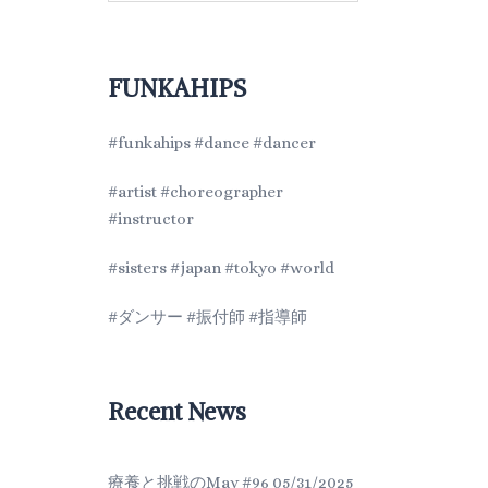
FUNKAHIPS
#funkahips #dance #dancer
#artist #choreographer
#instructor
#sisters #japan #tokyo #world
#ダンサー #振付師 #指導師
Recent News
療養と挑戦のMay #96
05/31/2025