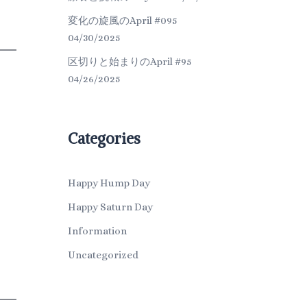
変化の旋風のApril #095
04/30/2025
区切りと始まりのApril #95
04/26/2025
Categories
Happy Hump Day
Happy Saturn Day
Information
Uncategorized