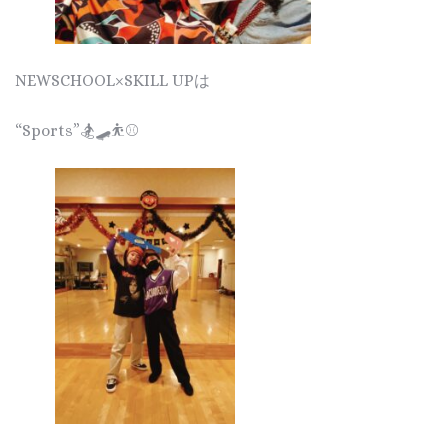
NEWSCHOOL×SKILL UPは
“Sports”🏂🛹⛹️⚾️