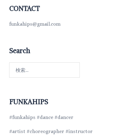
CONTACT
funkahips@gmail.com
Search
FUNKAHIPS
#funkahips #dance #dancer
#artist #choreographer #instructor